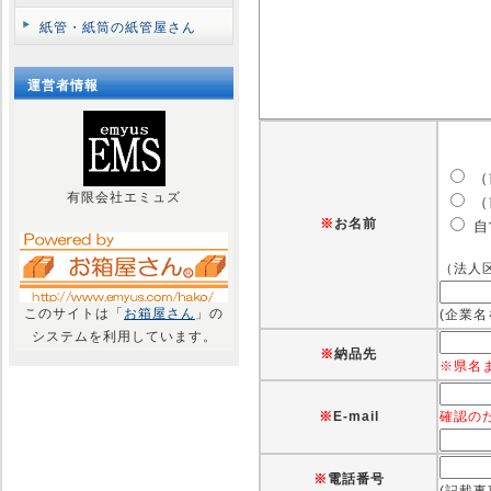
紙管・紙筒の紙管屋さん
運営者情報
（
有限会社エミュズ
（
※
お名前
自
（法人
このサイトは「
お箱屋さん
」の
(企業
システムを利用しています。
※
納品先
※県名
※
E-mail
確認の
※
電話番号