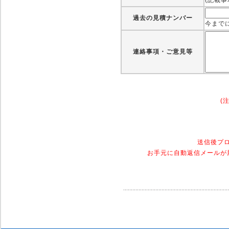
(記載
過去の見積ナンバー
今まで
連絡事項・ご意見等
(
送信後プ
お手元に自動返信メールが